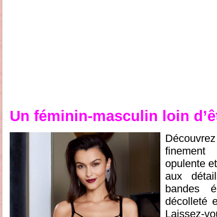
Un féminin-masculin loin d’ê
Découvrez
finement
opulente et
aux détai
bandes él
décolleté 
Laissez-vo