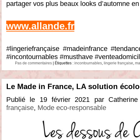
partager vos plus beaux looks d’automne en 
www.allande.fr
#lingeriefrançaise #madeinfrance #tend
#incontournables #musthave #venteadomici
Pas de commentaires
| Étiquettes :
incontournables
,
lingerie française
,
ma
Le Made in France, LA solution écol
Publié le 19 février 2021 par Catherin
française
,
Mode eco-responsable