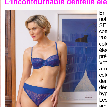
L’incontournable dentelle éle
En
no
SE
cet
20
col
éle
pré
Vot
à u
cél
de
dé
hyp
Le
ar