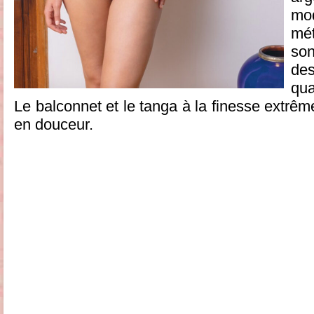
mo
mét
son
de
qua
Le balconnet et le tanga à la finesse extrêm
en douceur.