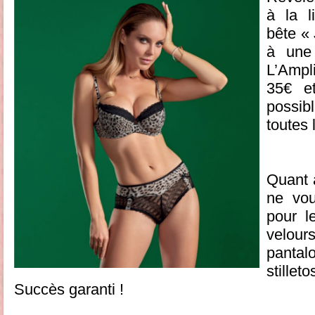
à la l
bête 
à une 
L’Ampl
35€ e
possib
toutes l
Quant
ne vou
pour l
velour
panta
stille
Succès garanti !