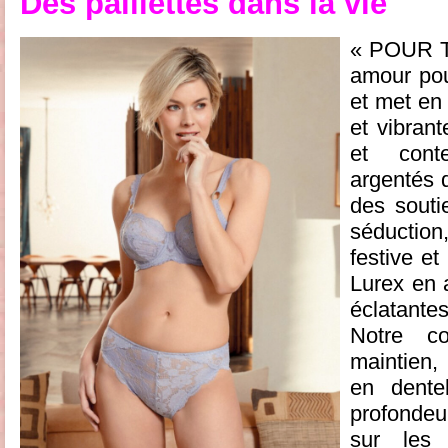
Des paillettes dans la vie
« POUR T
amour pou
et met en
et vibran
et cont
argentés q
des souti
séduction
festive et
Lurex en a
éclatantes
Notre c
maintien,
en dentel
profondeu
sur les