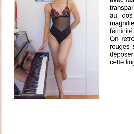
transpa
au dos
magnif
féminité
On retr
rouges s
déposer
cette li