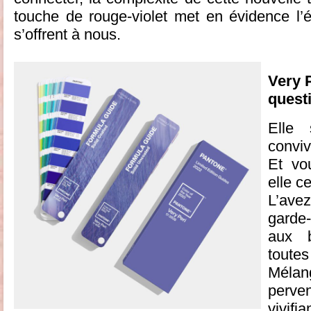
touche de rouge-violet met en évidence l’é
s’offrent à nous.
Very P
quest
Elle 
conviv
Et vo
elle c
L’avez
garde
aux 
toutes
Mélan
perv
vivif