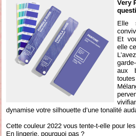
Very P
quest
Elle 
conviv
Et vo
elle c
L’avez
garde
aux 
toutes
Mélan
perv
vivif
dynamise votre silhouette d’une tonalité aud
Cette couleur 2022 vous tente-t-elle pour les
En lingerie, pourquoi pas ?