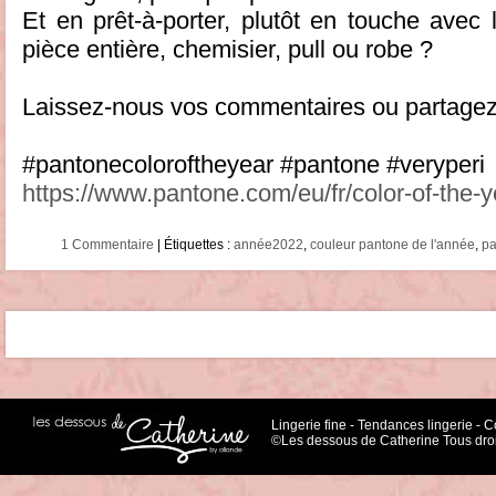
Et en prêt-à-porter, plutôt en touche avec
pièce entière, chemisier, pull ou robe ?
Laissez-nous vos commentaires ou partagez l’a
#pantonecoloroftheyear #pantone #veryperi
https://www.pantone.com/eu/fr/color-of-the-
1 Commentaire
| Étiquettes :
année2022
,
couleur pantone de l'année
,
pa
Lingerie fine
-
Tendances lingerie
-
Co
©Les dessous de Catherine Tous droi