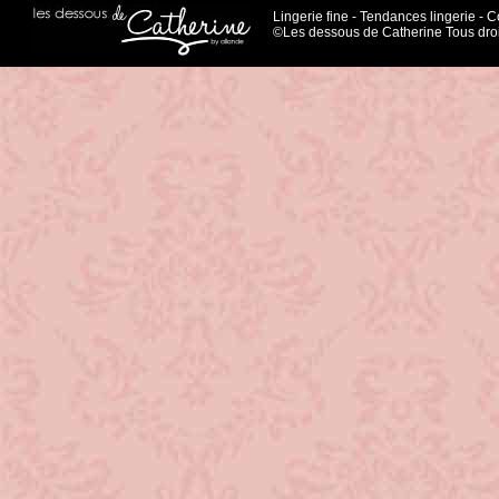
Lingerie fine
-
Tendances lingerie
-
Co
©Les dessous de Catherine Tous droi