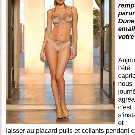
rem
paru
Dun
emai
votre
Aujou
l’été
capri
nous 
jour
agréa
c’est
s’inst
et 
laisser au placard pulls et collants pendant 