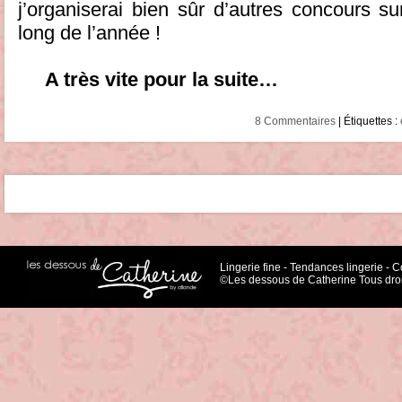
j’organiserai bien sûr d’autres concours su
long de l’année !
A très vite pour la suite…
8 Commentaires
| Étiquettes :
Lingerie fine
-
Tendances lingerie
-
Co
©Les dessous de Catherine Tous droi