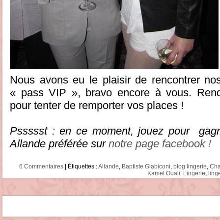
Nous avons eu le plaisir de rencontrer n
« pass VIP », bravo encore à vous. Rend
pour tenter de remporter vos places !
Pssssst : en ce moment, jouez pour gagne
Allande préférée sur
notre page facebook !
6 Commentaires
| Étiquettes :
Allande
,
Baptiste Giabiconi
,
blog lingerie
,
Cha
Kamel Ouali
,
Lingerie
,
ling