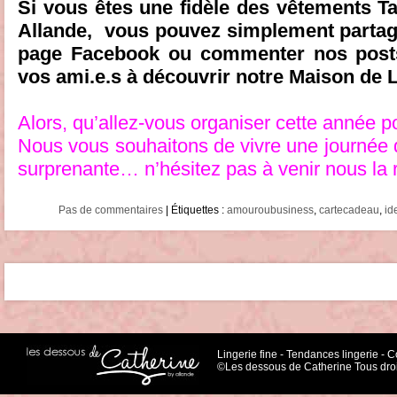
Si vous êtes une fidèle des vêtements Tan
Allande, vous pouvez simplement partage
page Facebook ou commenter nos posts
vos ami.e.s à découvrir notre Maison de L
Alors, qu’allez-vous organiser cette année po
Nous vous souhaitons de vivre une journée d
surprenante… n’hésitez pas à venir nous la ra
Pas de commentaires
| Étiquettes :
amouroubusiness
,
cartecadeau
,
id
Lingerie fine
-
Tendances lingerie
-
Co
©Les dessous de Catherine Tous droi