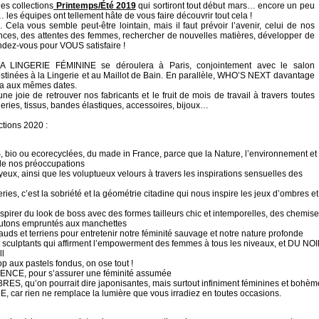
es collections
Printemps/Été 2019
qui sortiront tout début mars… encore un peu
… les équipes ont tellement hâte de vous faire découvrir tout cela !
. Cela vous semble peut-être lointain, mais il faut prévoir l’avenir, celui de nos
ndances, des attentes des femmes, rechercher de nouvelles matières, développer de
ndez-vous pour VOUS satisfaire !
LINGERIE FÉMININE se déroulera à Paris, conjointement avec le salon
tinées à la Lingerie et au Maillot de Bain. En parallèle, WHO’S NEXT davantage
dra aux mêmes dates.
 joie de retrouver nos fabricants et le fruit de mois de travail à travers toutes
deries, tissus, bandes élastiques, accessoires, bijoux…
tions 2020 :
ou ecorecyclées, du made in France, parce que la Nature, l’environnement et
 de nos préoccupations
 ainsi que les voluptueux velours à travers les inspirations sensuelles des
, c’est la sobriété et la géométrie citadine qui nous inspire les jeux d’ombres et
rer du look de boss avec des formes tailleurs chic et intemporelles, des chemise
boutons empruntés aux manchettes
ds et terriens pour entretenir notre féminité sauvage et notre nature profonde
lptants qui affirment l’empowerment des femmes à tous les niveaux, et DU NO
l
x pastels fondus, on ose tout !
CE, pour s’assurer une féminité assumée
u’on pourrait dire japonisantes, mais surtout infiniment féminines et bohèm
ar rien ne remplace la lumière que vous irradiez en toutes occasions.