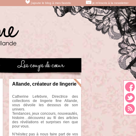
j'ajoute le blog à mes favoris
je m'inscris à la newsletter
Allande, créateur de lingerie
Catherine Lefebvre, Directrice des
collections de lingerie fine Allande,
vous dévoile les dessous de son
univers.
Tendances, jeux concours, nouveautés,
histoire…découvrez au fil des articles
des révélations et surprises rien que
pour vous.
N’hésitez pas à nous faire part de vos