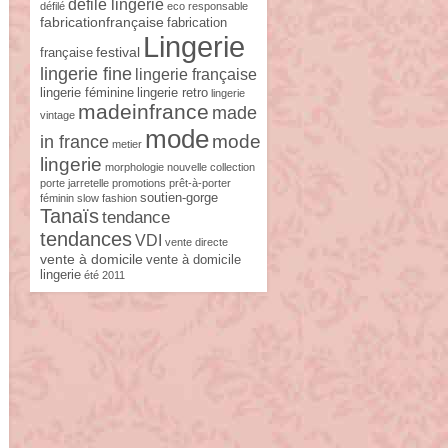
défilé lingerie
défilé
eco responsable
fabricationfrançaise
fabrication
Lingerie
festival
française
lingerie fine
lingerie française
lingerie féminine
lingerie retro
lingerie
madeinfrance
made
vintage
mode
mode
in france
metier
lingerie
morphologie
nouvelle collection
porte jarretelle
promotions
prêt-à-porter
soutien-gorge
féminin
slow fashion
Tanaïs
tendance
tendances
VDI
vente directe
vente à domicile
vente à domicile
lingerie
été 2011