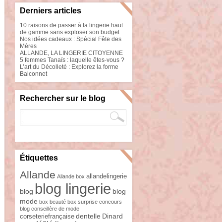
Derniers articles
10 raisons de passer à la lingerie haut
de gamme sans exploser son budget
Nos idées cadeaux : Spécial Fête des
Mères
ALLANDE, LA LINGERIE CITOYENNE
5 femmes Tanaïs : laquelle êtes-vous ?
L’art du Décolleté : Explorez la forme
Balconnet
Rechercher sur le blog
Étiquettes
Allande
allandelingerie
Allande box
blog lingerie
blog
blog
mode
box beauté
box surprise
concours
blog
conseillère de mode
dentelle
Dinard
corseteriefrançaise