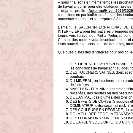
– nous finalisons en même temps les prochain
de travail à fournir pour être totalement prêtes
– déjà se profile l’
Automne/Hiver 2019/2020
collections en particulier, s’informer des te
nouveaux coloris… et se préparer à être au re
Demain, le SALON INTERNATIONAL DE LA 
INTERFILIÈRE pour les matières premières des
tourné vers l’univers du Prêt-à-Porter, se tien
Ce sont des rendez-vous incontournables et une
leurs nouvelles propositions de dentelles, bro
Quelques pistes des tendances pour nos collec
DES FIBRES ECO et RESPONSABLES, bio 
les conditions de travail sont au coeur
DES TOUCHERS SATINÉS, doux et soyeux,
boudoirs
DU MINERAL, en imprimés ou en broderies
de lumières
MASCULIN / FÉMININ ou comment s’inspi
revisitées, des rayures ou des petits 
DE L’ANIMAL, des plumes, des tons chau
DES EFFETS DE CORSETS souples et scu
DOMINATEUR, extravagant et rock n’rol
DES COULEURS EN DÉGRADÉ, du pop au
DE LA FLUIDITÉ ET DE LA TRANSPAREN
DES FLORAISONS SUR FONDS SOMBRES, q
DE L’ARGENT, DE L’OR, ET DU CUIVRE, c